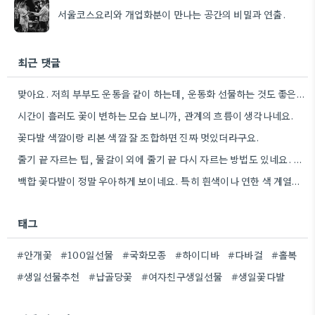
서울코스요리와 개업화분이 만나는 공간의 비밀과 연출.
최근 댓글
맞아요. 저희 부부도 운동을 같이 하는데, 운동화 선물하는 것도 좋은 생각이었네요. 꽃과 함께라면 더 센스…
시간이 흘러도 꽃이 변하는 모습 보니까, 관계의 흐름이 생각나네요.
꽃다발 색깔이랑 리본 색깔 잘 조합하면 진짜 멋있더라구요.
줄기 끝 자르는 팁, 물갈이 외에 줄기 끝 다시 자르는 방법도 있네요. 그거 완전 꿀팁인…
백합 꽃다발이 정말 우아하게 보이네요. 특히 흰색이나 연한 색 계열이 안전한 선택인 것 같아요.
태그
#안개꽃
#100일선물
#국화모종
#하이디바
#다바걸
#홀복
#생일선물추천
#납골당꽃
#여자친구생일선물
#생일꽃다발