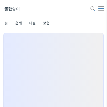
꽃한송이
꽃
운세
대출
보험