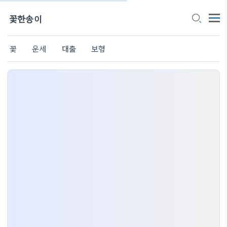
꽃한송이
꽃
운세
대출
보험