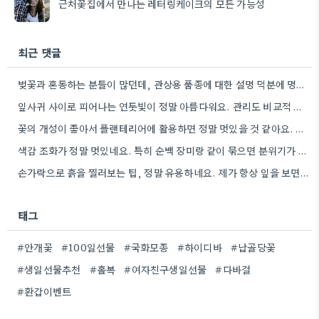
근처꽃집에서 만나는 레터링케이크의 모든 가능성
최근 댓글
벚꽃과 혼동하는 분들이 많던데, 관상용 품종에 대한 설명 덕분에 명확해졌어요. 집 정원에 작은 묘목을 구해서…
잎사귀 사이로 피어나는 연둣빛이 정말 아름다워요. 관리도 비교적 수월하다고 하니, 집안에 작은 정원을 만들고 싶을…
꽃의 개성이 좋아서 플랜테리어에 활용하면 정말 멋있을 것 같아요. 특히 톤 다운된 색감으로 공간에 깊이감을…
색감 조화가 정말 멋있네요. 특히 순백 장미랑 같이 묶으면 분위기가 훨씬 더 깊어지겠어요.
손가락으로 흙을 찔러보는 팁, 정말 유용하네요. 제가 항상 잎을 보면서 물을 주는 편이라서요.
태그
#안개꽃
#100일선물
#국화모종
#하이디바
#납골당꽃
#생일선물추천
#홀복
#여자친구생일선물
#다바걸
#환갑이벤트