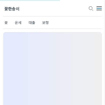
꽃한송이
꽃
운세
대출
보험