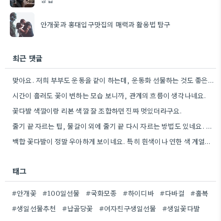
안개꽃과 홍대입구맛집의 매력과 활용법 탐구
최근 댓글
맞아요. 저희 부부도 운동을 같이 하는데, 운동화 선물하는 것도 좋은 생각이었네요. 꽃과 함께라면 더 센스…
시간이 흘러도 꽃이 변하는 모습 보니까, 관계의 흐름이 생각나네요.
꽃다발 색깔이랑 리본 색깔 잘 조합하면 진짜 멋있더라구요.
줄기 끝 자르는 팁, 물갈이 외에 줄기 끝 다시 자르는 방법도 있네요. 그거 완전 꿀팁인…
백합 꽃다발이 정말 우아하게 보이네요. 특히 흰색이나 연한 색 계열이 안전한 선택인 것 같아요.
태그
#안개꽃
#100일선물
#국화모종
#하이디바
#다바걸
#홀복
#생일선물추천
#납골당꽃
#여자친구생일선물
#생일꽃다발