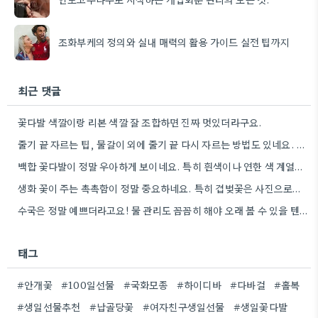
조화부케의 정의와 실내 매력의 활용 가이드 실전 팁까지
최근 댓글
꽃다발 색깔이랑 리본 색깔 잘 조합하면 진짜 멋있더라구요.
줄기 끝 자르는 팁, 물갈이 외에 줄기 끝 다시 자르는 방법도 있네요. 그거 완전 꿀팁인…
백합 꽃다발이 정말 우아하게 보이네요. 특히 흰색이나 연한 색 계열이 안전한 선택인 것 같아요.
생화 꽃이 주는 촉촉함이 정말 중요하네요. 특히 겹벚꽃은 사진으로는 다르게 보인다는 점, 실제로 보러 가봐야…
수국은 정말 예쁘더라고요! 물 관리도 꼼꼼히 해야 오래 볼 수 있을 텐데, 제가 좀 덜…
태그
#안개꽃
#100일선물
#국화모종
#하이디바
#다바걸
#홀복
#생일선물추천
#납골당꽃
#여자친구생일선물
#생일꽃다발