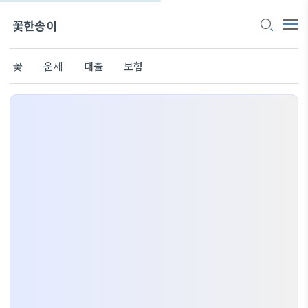
꽃한송이
꽃
운세
대출
보험