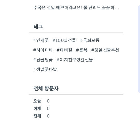
수국은 정말 예쁘더라고요! 물 관리도 꼼꼼히 해야 오래 볼 수 있을 텐데, 제가 좀 덜…
태그
#안개꽃
#100일선물
#국화모종
#하이디바
#다바걸
#홀복
#생일선물추천
#납골당꽃
#여자친구생일선물
#생일꽃다발
전체 방문자
오늘
0
어제
0
전체
0