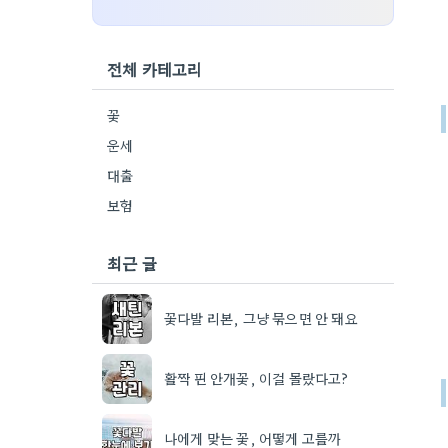
전체 카테고리
꽃
운세
대출
보험
최근 글
꽃다발 리본, 그냥 묶으면 안 돼요
활짝 핀 안개꽃, 이걸 몰랐다고?
나에게 맞는 꽃, 어떻게 고를까