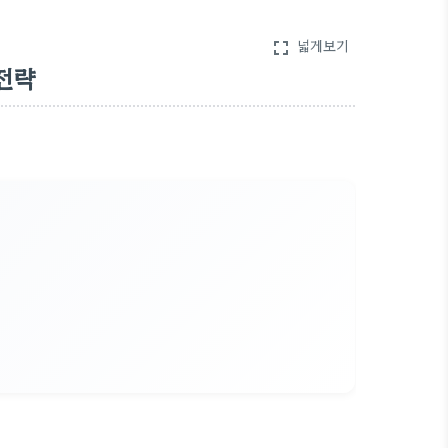
넓게보기
fullscreen
전략