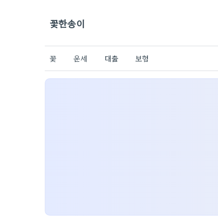
꽃한송이
꽃
운세
대출
보험