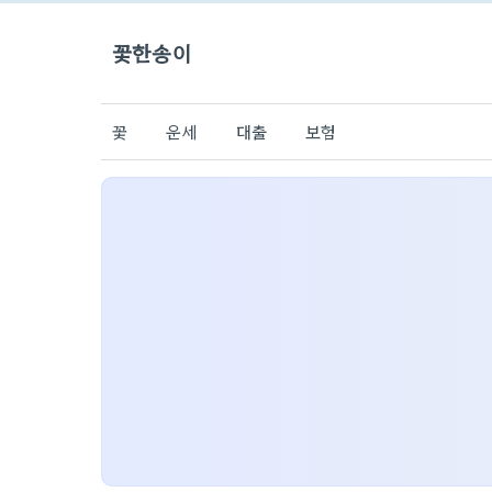
꽃한송이
꽃
운세
대출
보험