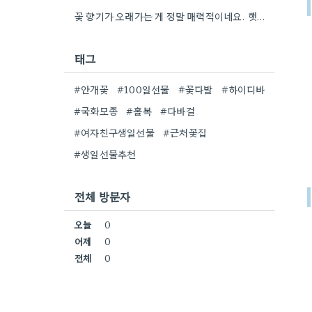
꽃 향기가 오래가는 게 정말 매력적이네요. 햇빛이 강한 곳에 두면 보관 기간이 더 짧아질 것…
태그
#안개꽃
#100일선물
#꽃다발
#하이디바
#국화모종
#홀복
#다바걸
#여자친구생일선물
#근처꽃집
#생일선물추천
전체 방문자
오늘
0
어제
0
전체
0