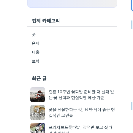
전체 카테고리
꽃
운세
대출
보험
최근 글
결혼 10주년 꽃다발 준비할 때 실패 없
는 꽃 선택과 현실적인 예산 기준
꽃을 선물한다는 것, 낭만 뒤에 숨은 현
실적인 고민들
프리저브드꽃다발, 장점만 보고 샀다
간 후회한다