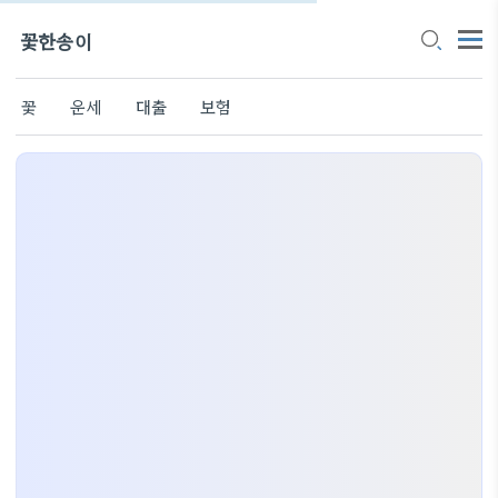
꽃한송이
꽃
운세
대출
보험