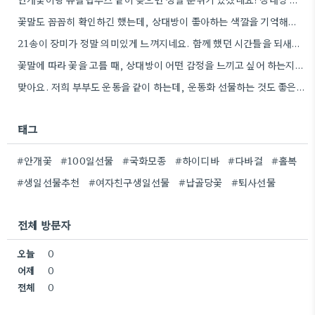
꽃말도 꼼꼼히 확인하긴 했는데, 상대방이 좋아하는 색깔을 기억해두는 게 더 센스 있을 것 같아요.
21송이 장미가 정말 의미있게 느껴지네요. 함께 했던 시간들을 되새기며 선물을 고른다는 마음이 잘 전달될 것…
꽃말에 따라 꽃을 고를 때, 상대방이 어떤 감정을 느끼고 싶어 하는지 생각하는 게 정말 좋은…
맞아요. 저희 부부도 운동을 같이 하는데, 운동화 선물하는 것도 좋은 생각이었네요. 꽃과 함께라면 더 센스…
태그
#안개꽃
#100일선물
#국화모종
#하이디바
#다바걸
#홀복
#생일선물추천
#여자친구생일선물
#납골당꽃
#퇴사선물
전체 방문자
오늘
0
어제
0
전체
0