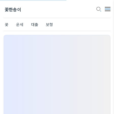
꽃한송이
꽃
운세
대출
보험