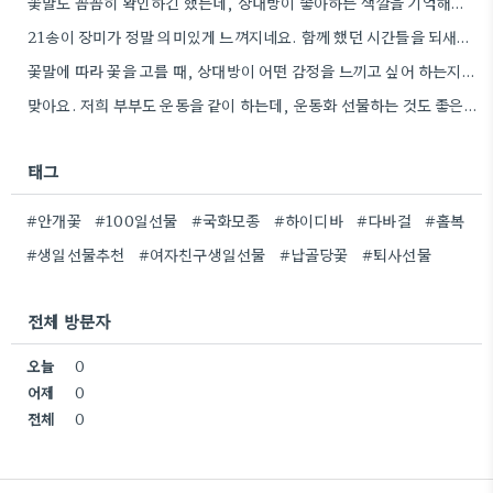
꽃말도 꼼꼼히 확인하긴 했는데, 상대방이 좋아하는 색깔을 기억해두는 게 더 센스 있을 것 같아요.
21송이 장미가 정말 의미있게 느껴지네요. 함께 했던 시간들을 되새기며 선물을 고른다는 마음이 잘 전달될 것…
꽃말에 따라 꽃을 고를 때, 상대방이 어떤 감정을 느끼고 싶어 하는지 생각하는 게 정말 좋은…
맞아요. 저희 부부도 운동을 같이 하는데, 운동화 선물하는 것도 좋은 생각이었네요. 꽃과 함께라면 더 센스…
태그
#안개꽃
#100일선물
#국화모종
#하이디바
#다바걸
#홀복
#생일선물추천
#여자친구생일선물
#납골당꽃
#퇴사선물
전체 방문자
오늘
0
어제
0
전체
0