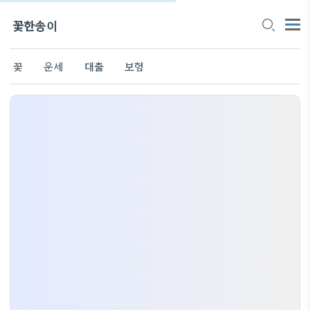
꽃한송이
꽃
운세
대출
보험