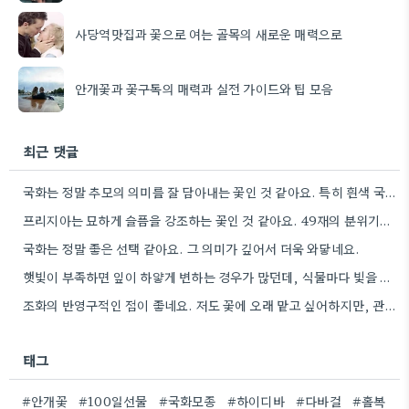
사당역맛집과 꽃으로 여는 골목의 새로운 매력으로
안개꽃과 꽃구독의 매력과 실전 가이드와 팁 모음
최근 댓글
국화는 정말 추모의 의미를 잘 담아내는 꽃인 것 같아요. 특히 흰색 국화가 은은하게 슬픔을 표현하는…
프리지아는 묘하게 슬픔을 강조하는 꽃인 것 같아요. 49재의 분위기를 생각하면, 좀 더 차분한 종류를 고려하는…
국화는 정말 좋은 선택 같아요. 그 의미가 깊어서 더욱 와닿네요.
햇빛이 부족하면 잎이 하얗게 변하는 경우가 많던데, 식물마다 빛을 좋아하는 양이 다르니까 꼭 확인하는 게…
조화의 반영구적인 점이 좋네요. 저도 꽃에 오래 맡고 싶어하지만, 관리가 번거롭다는 게 아쉽습니다.
태그
#안개꽃
#100일선물
#국화모종
#하이디바
#다바걸
#홀복