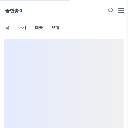
꽃한송이
꽃
운세
대출
보험