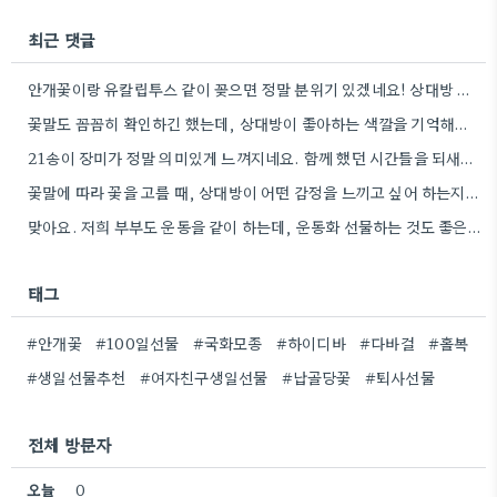
최근 댓글
안개꽃이랑 유칼립투스 같이 꽂으면 정말 분위기 있겠네요! 상대방 취향 생각하는 것도 좋지만, 꽃말도 고려하면 센스+
꽃말도 꼼꼼히 확인하긴 했는데, 상대방이 좋아하는 색깔을 기억해두는 게 더 센스 있을 것 같아요.
21송이 장미가 정말 의미있게 느껴지네요. 함께 했던 시간들을 되새기며 선물을 고른다는 마음이 잘 전달될 것…
꽃말에 따라 꽃을 고를 때, 상대방이 어떤 감정을 느끼고 싶어 하는지 생각하는 게 정말 좋은…
맞아요. 저희 부부도 운동을 같이 하는데, 운동화 선물하는 것도 좋은 생각이었네요. 꽃과 함께라면 더 센스…
태그
#안개꽃
#100일선물
#국화모종
#하이디바
#다바걸
#홀복
#생일선물추천
#여자친구생일선물
#납골당꽃
#퇴사선물
전체 방문자
오늘
0