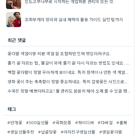
인도고무나무로 시작하는 개업화분 관리의 모든 것.
조화부케의 정의와 실내 매력의 활용 가이드 실전 팁까지
최근 댓글
꽃다발 색깔이랑 리본 색깔 잘 조합하면 진짜 멋있더라구요.
줄기 끝 자르는 팁, 물갈이 외에 줄기 끝 다시 자르는 방법도 있네요. 그거 완전 꿀팁인…
백합 꽃다발이 정말 우아하게 보이네요. 특히 흰색이나 연한 색 계열이 안전한 선택인 것 같아요.
생화 꽃이 주는 촉촉함이 정말 중요하네요. 특히 겹벚꽃은 사진으로는 다르게 보인다는 점, 실제로 보러 가봐야…
수국은 정말 예쁘더라고요! 물 관리도 꼼꼼히 해야 오래 볼 수 있을 텐데, 제가 좀 덜…
태그
#안개꽃
#100일선물
#국화모종
#하이디바
#다바걸
#홀복
#생일선물추천
#납골당꽃
#여자친구생일선물
#생일꽃다발