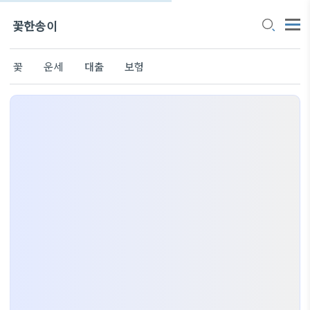
꽃한송이
꽃
운세
대출
보험