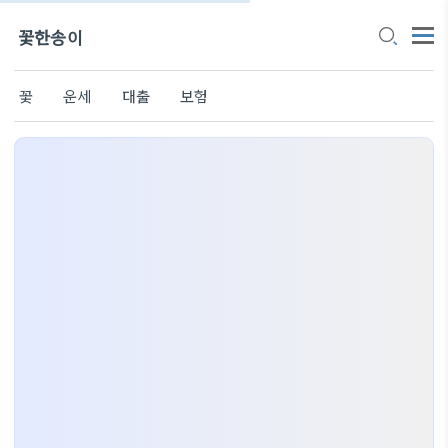
꽃한송이
꽃
운세
대출
보험