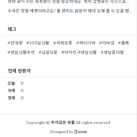
생화 꽃이 주는 촉촉함이 정말 중요하네요. 특히 겹벚꽃은 사진으로는 다르게 보인다는 점, 실제로 보러 가봐야…
수국은 정말 예쁘더라고요! 물 관리도 꼼꼼히 해야 오래 볼 수 있을 텐데, 제가 좀 덜…
태그
#안개꽃
#100일선물
#국화모종
#하이디바
#다바걸
#홀복
#생일선물추천
#납골당꽃
#여자친구생일선물
#생일꽃다발
전체 방문자
오늘
0
어제
0
전체
0
쭈미로운 생활
Copyright ©
All rights reserved.
JJuum
Designed by