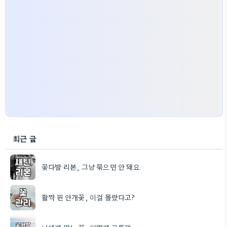
최근 글
꽃다발 리본, 그냥 묶으면 안 돼요
활짝 핀 안개꽃, 이걸 몰랐다고?