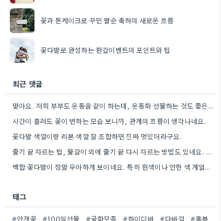
꽃과 돈케이크로 꾸민 팔순 축하의 새로운 흐름
꽃다발로 완성하는 환갑이벤트의 포인트와 팁
최근 댓글
맞아요. 저희 부부도 운동을 같이 하는데, 운동화 선물하는 것도 좋은 생각이었네요. 꽃과 함께라면 더 센스…
시간이 흘러도 꽃이 변하는 모습 보니까, 관계의 흐름이 생각나네요.
꽃다발 색깔이랑 리본 색깔 잘 조합하면 진짜 멋있더라구요.
줄기 끝 자르는 팁, 물갈이 외에 줄기 끝 다시 자르는 방법도 있네요. 그거 완전 꿀팁인…
백합 꽃다발이 정말 우아하게 보이네요. 특히 흰색이나 연한 색 계열이 안전한 선택인 것 같아요.
태그
#안개꽃
#100일선물
#국화모종
#하이디바
#다바걸
#홀복