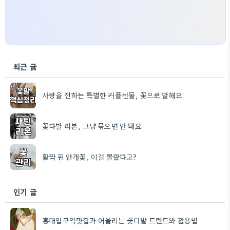
최근 글
사랑을 전하는 특별한 커플선물, 꽃으로 말해요
꽃다발 리본, 그냥 묶으면 안 돼요
활짝 핀 안개꽃, 이걸 몰랐다고?
인기 글
홍대입구역맛집과 어울리는 꽃다발 트렌드와 활용법