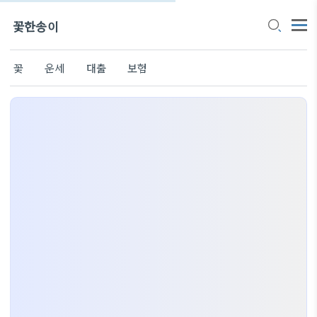
꽃한송이
꽃
운세
대출
보험