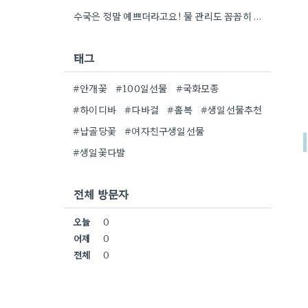
수국은 정말 예쁘더라고요! 물 관리도 꼼꼼히 해야 오래 볼 수 있을 텐데, 제가 좀 덜…
태그
#안개꽃
#100일선물
#국화모종
#하이디바
#다바걸
#홀복
#생일선물추천
#납골당꽃
#여자친구생일선물
#생일꽃다발
전체 방문자
오늘
0
어제
0
전체
0