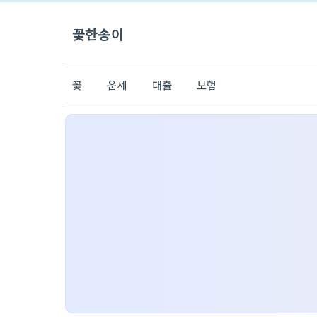
꽃한송이
꽃
운세
대출
보험