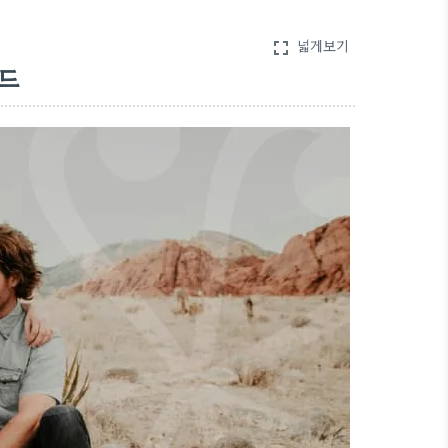
넓게보기
fullscreen
렌드