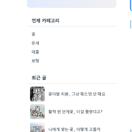
전체 카테고리
꽃
운세
대출
보험
최근 글
꽃다발 리본, 그냥 묶으면 안 돼요
활짝 핀 안개꽃, 이걸 몰랐다고?
나에게 맞는 꽃, 어떻게 고를까