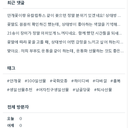
최근 댓글
안개꽃이랑 유칼립투스 같이 꽂으면 정말 분위기 있겠네요! 상대방 취향 생각하는 것도 좋지만, 꽃말도 고려하면 센스+
꽃말도 꼼꼼히 확인하긴 했는데, 상대방이 좋아하는 색깔을 기억해두는 게 더 센스 있을 것 같아요.
21송이 장미가 정말 의미있게 느껴지네요. 함께 했던 시간들을 되새기며 선물을 고른다는 마음이 잘 전달될 것…
꽃말에 따라 꽃을 고를 때, 상대방이 어떤 감정을 느끼고 싶어 하는지 생각하는 게 정말 좋은…
맞아요. 저희 부부도 운동을 같이 하는데, 운동화 선물하는 것도 좋은 생각이었네요. 꽃과 함께라면 더 센스…
태그
#안개꽃
#100일선물
#국화모종
#하이디바
#다바걸
#홀복
#생일선물추천
#여자친구생일선물
#납골당꽃
#퇴사선물
전체 방문자
오늘
0
어제
0