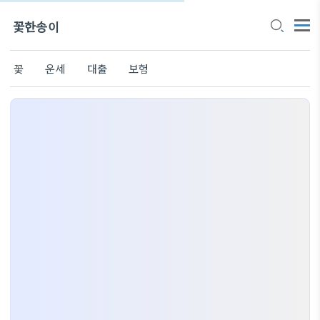
꽃한송이
꽃
운세
대출
보험